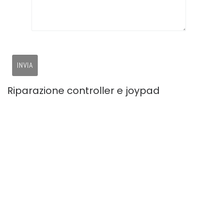
Riparazione controller e joypad