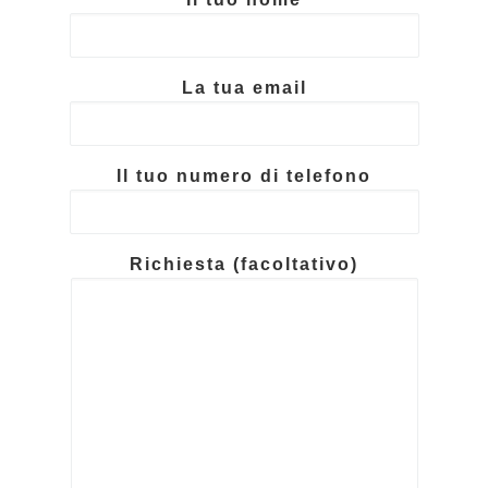
La tua email
Il tuo numero di telefono
Richiesta (facoltativo)