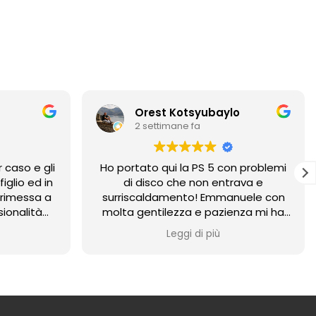
Orest Kotsyubaylo
2 settimane fa
 caso e gli
Ho portato qui la PS 5 con problemi
iglio ed in
di disco che non entrava e
 rimessa a
surriscaldamento! Emmanuele con
sionalità
molta gentilezza e pazienza mi ha
o
spiegato subito vari possibilità di
Leggi di più
riparazione. E alla fine così e stato!
Sono bravissimi! In più ho convertito
due joystick che erano inutilizzabili
da analogico a digitale e in più mi ha
riparato la stazione di
raffreddamento per PS gratis! Sono