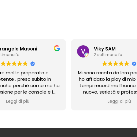
erangelo Masoni
Viky SAM
ettimana fa
2 settimane fa
are molto preparato e
Mi sono recata da loro per
ente , preso subito in
ho affidato la play di mio f
anche perché come me ha
tempi record me l’hanno
sione per le console e i
nuovo, serietà e profes
chi , ho portato lì la mia
consigliatissim
Leggi di più
Leggi di più
ion perché cominciava a
emi di surriscaldamento e
eno 3 ore ha risolto il
e adesso va alla grande.
lavoro anche per quanto
e modifiche per i joystick ,