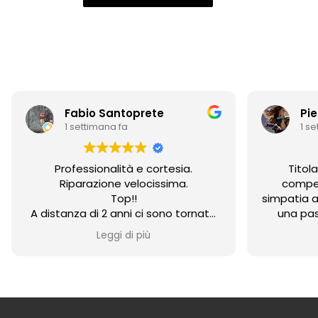
Fabio Santoprete
Pi
1 settimana fa
1 s
Professionalità e cortesia.
Titol
Riparazione velocissima.
compet
Top!!
simpatia 
A distanza di 2 anni ci sono tornato
una pas
nuovamente per un problema su un
videogio
Leggi di più
joypad ps5... che dire... confermare la
PlayStat
recensione di 2 anni fa è il minimo!!
dare probl
Emanuele super simpatico e sempre
in nemm
disponibile. Super consigliato.
problema 
Ottimo 
riguarda l