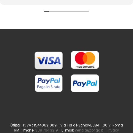
simpatico e sempre disponibile. Super consigliato.
Brigg
- P.IVA : 15440621009 - Via Tor dè Schiavi, 384 - 00171 Roma
RM - Phone:
389 764 3219
- E-mail:
vendite@brigg.it
-
Privacy