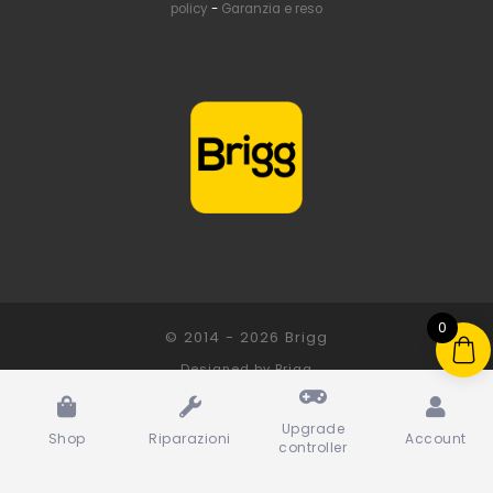
policy
-
Garanzia e reso
0
© 2014 - 2026
Brigg
Designed by
Brigg
Upgrade
Shop
Riparazioni
Account
controller