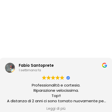
Fabio Santoprete
1 settimana fa
Professionalità e cortesia.
Riparazione velocissima.
Top!!
A distanza di 2 anni ci sono tornato nuovamente per
un problema su un joypad ps5... che dire... confermare
Leggi di più
la recensione di 2 anni fa è il minimo!! Emanuele super